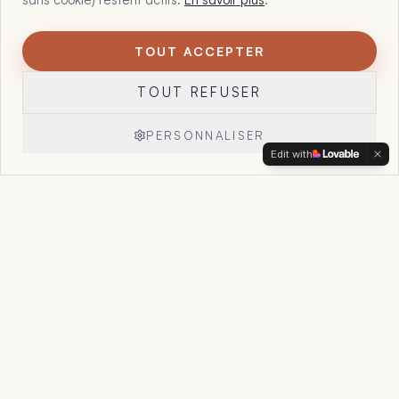
TOUT ACCEPTER
1
Maltote Consulting, par Floriane Garcia. 15 ans à aider les
TOUT REFUSER
dirigeants à voir ce que leurs chiffres, leurs offres et leur
organisation essaient déjà de leur dire, et à reprendre la
main sur leur entreprise.
PERSONNALISER
Edit with
Réserver un appel
→
Accueil
Le Point Stratégique
Accompagnement
Cas clients