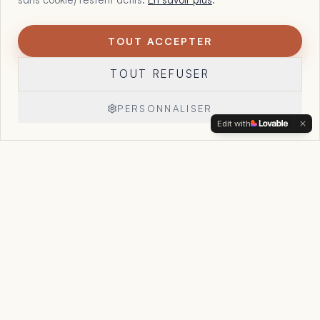
TOUT ACCEPTER
1
Maltote Consulting, par Floriane Garcia. 15 ans à aider les
TOUT REFUSER
dirigeants à voir ce que leurs chiffres, leurs offres et leur
organisation essaient déjà de leur dire, et à reprendre la
main sur leur entreprise.
PERSONNALISER
Edit with
Réserver un appel
→
Accueil
Le Point Stratégique
Accompagnement
Cas clients