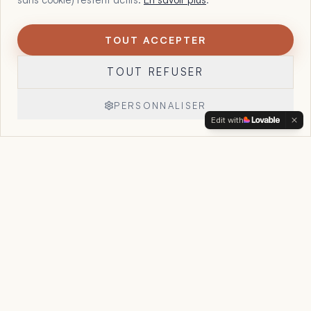
TOUT ACCEPTER
1
Maltote Consulting, par Floriane Garcia. 15 ans à aider les
TOUT REFUSER
dirigeants à voir ce que leurs chiffres, leurs offres et leur
organisation essaient déjà de leur dire, et à reprendre la
main sur leur entreprise.
PERSONNALISER
Edit with
Réserver un appel
→
Accueil
Le Point Stratégique
Accompagnement
Cas clients