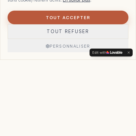
TOUT ACCEPTER
1
Maltote Consulting, par Floriane Garcia. 15 ans à aider les
TOUT REFUSER
dirigeants à voir ce que leurs chiffres, leurs offres et leur
organisation essaient déjà de leur dire, et à reprendre la
main sur leur entreprise.
PERSONNALISER
Edit with
Réserver un appel
→
Accueil
Le Point Stratégique
Accompagnement
Cas clients