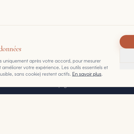
 données
eurs uniquement après votre accord, pour mesurer
Accueil
méliorer votre expérience. Les outils essentiels et
ible, sans cookie) restent actifs.
En savoir plus
.
Le Point Stratégique
Accompagnement
Cas clients
Journal
Contact