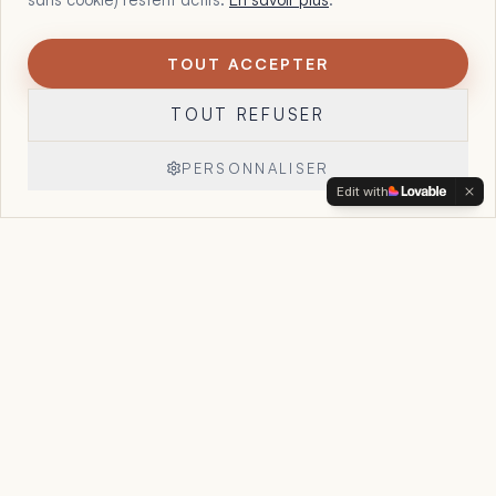
TOUT ACCEPTER
1
Maltote Consulting, par Floriane Garcia. 15 ans à aider les
TOUT REFUSER
dirigeants à voir ce que leurs chiffres, leurs offres et leur
organisation essaient déjà de leur dire, et à reprendre la
main sur leur entreprise.
PERSONNALISER
Edit with
Réserver un appel
→
Accueil
Le Point Stratégique
Accompagnement
Cas clients