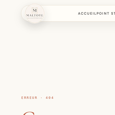
ACCUEIL
POINT S
ERREUR · 404