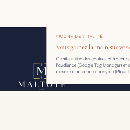
CONFIDENTIALITÉ
Vous gardez la main sur vos
Ce site utilise des cookies et trace
l'audience (Google Tag Manager) et am
mesure d'audience anonyme (Plausible
Maltote Consulting, par Floriane Garcia. 15 ans à aider
les dirigeants à voir ce que leurs chiffres, leurs offres et