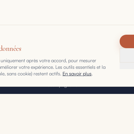
 données
urs uniquement après votre accord, pour mesurer
Accueil
éliorer votre expérience. Les outils essentiels et la
, sans cookie) restent actifs.
En savoir plus
.
Le Point Stratégique
Accompagnement
Cas clients
Journal
Contact