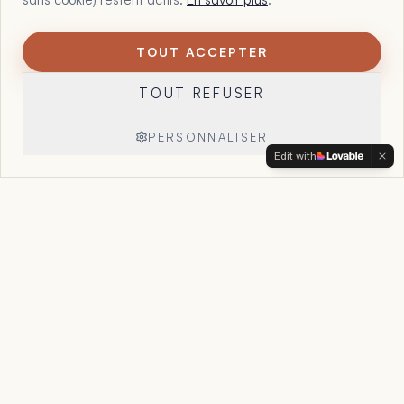
TOUT ACCEPTER
1
Maltote Consulting, par Floriane Garcia. 15 ans à aider les
TOUT REFUSER
dirigeants à voir ce que leurs chiffres, leurs offres et leur
organisation essaient déjà de leur dire, et à reprendre la
main sur leur entreprise.
PERSONNALISER
Edit with
Réserver un appel
→
Accueil
Le Point Stratégique
Accompagnement
Cas clients