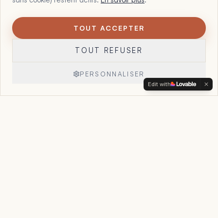
TOUT ACCEPTER
1
Maltote Consulting, par Floriane Garcia. 15 ans à aider les
TOUT REFUSER
dirigeants à voir ce que leurs chiffres, leurs offres et leur
organisation essaient déjà de leur dire, et à reprendre la
main sur leur entreprise.
PERSONNALISER
Edit with
Réserver un appel
→
Accueil
Le Point Stratégique
Accompagnement
Cas clients