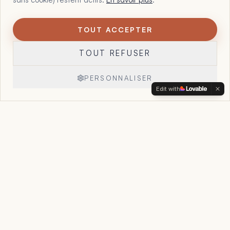
TOUT ACCEPTER
1
Maltote Consulting, par Floriane Garcia. 15 ans à aider les
TOUT REFUSER
dirigeants à voir ce que leurs chiffres, leurs offres et leur
organisation essaient déjà de leur dire, et à reprendre la
main sur leur entreprise.
PERSONNALISER
Edit with
Réserver un appel
→
Accueil
Le Point Stratégique
Accompagnement
Cas clients