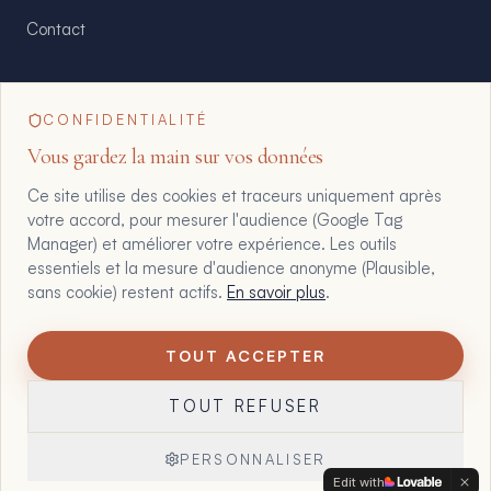
Contact
CONFIDENTIALITÉ
floriane@maltote-consult.fr
Vous gardez la main sur vos données
Ce site utilise des cookies et traceurs uniquement après
+33 6 07 25 61 61
votre accord, pour mesurer l'audience (Google Tag
Manager) et améliorer votre expérience. Les outils
essentiels et la mesure d'audience anonyme (Plausible,
WhatsApp direct
sans cookie) restent actifs.
En savoir plus
.
TOUT ACCEPTER
1
©
2026
Maltote Consulting · Tous droits réservés
TOUT REFUSER
Mentions légales
Confidentialité
CGV
Zones d'intervention
Gérer mes cookies
PERSONNALISER
Edit with