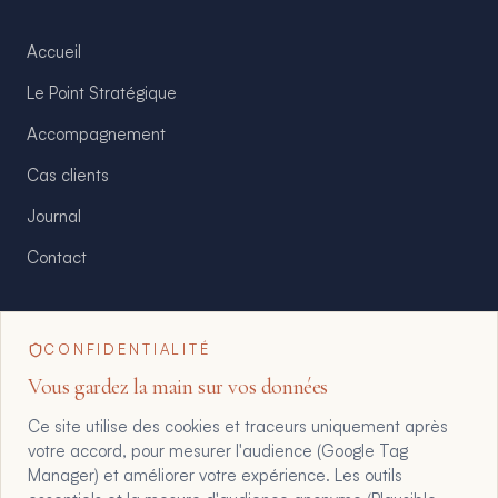
Accueil
Le Point Stratégique
Accompagnement
Cas clients
Journal
Contact
CONFIDENTIALITÉ
floriane@maltote-consult.fr
Vous gardez la main sur vos données
Ce site utilise des cookies et traceurs uniquement après
+33 6 07 25 61 61
votre accord, pour mesurer l'audience (Google Tag
Manager) et améliorer votre expérience. Les outils