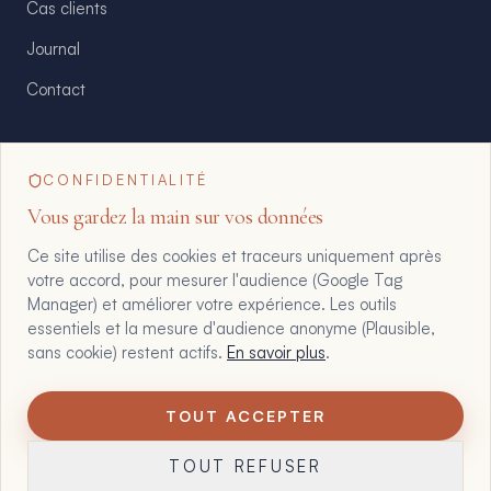
Cas clients
Journal
Contact
CONFIDENTIALITÉ
floriane@maltote-consult.fr
Vous gardez la main sur vos données
Ce site utilise des cookies et traceurs uniquement après
+33 6 07 25 61 61
votre accord, pour mesurer l'audience (Google Tag
Manager) et améliorer votre expérience. Les outils
essentiels et la mesure d'audience anonyme (Plausible,
WhatsApp direct
sans cookie) restent actifs.
En savoir plus
.
TOUT ACCEPTER
1
©
2026
Maltote Consulting · Tous droits réservés
TOUT REFUSER
Mentions légales
Confidentialité
CGV
Zones d'intervention