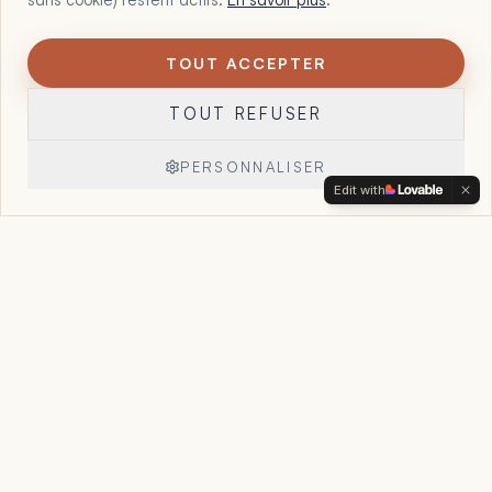
TOUT ACCEPTER
1
Maltote Consulting, par Floriane Garcia. 15 ans à aider les
TOUT REFUSER
dirigeants à voir ce que leurs chiffres, leurs offres et leur
organisation essaient déjà de leur dire, et à reprendre la
main sur leur entreprise.
PERSONNALISER
Edit with
Réserver un appel
→
Accueil
Le Point Stratégique
Accompagnement
Cas clients