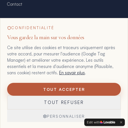
Contact
CONFIDENTIALITÉ
floriane@maltote-consult.fr
Vous gardez la main sur vos données
Ce site utilise des cookies et traceurs uniquement après
+33 6 07 25 61 61
votre accord, pour mesurer l'audience (Google Tag
Manager) et améliorer votre expérience. Les outils
essentiels et la mesure d'audience anonyme (Plausible,
WhatsApp direct
sans cookie) restent actifs.
En savoir plus
.
TOUT ACCEPTER
1
©
2026
Maltote Consulting · Tous droits réservés
TOUT REFUSER
Mentions légales
Confidentialité
CGV
Zones d'intervention
Gérer mes cookies
PERSONNALISER
Edit with