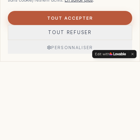
TOUT ACCEPTER
1
Maltote Consulting, par Floriane Garcia. 15 ans à aider les
TOUT REFUSER
dirigeants à voir ce que leurs chiffres, leurs offres et leur
organisation essaient déjà de leur dire, et à reprendre la
main sur leur entreprise.
PERSONNALISER
Edit with
Réserver un appel
→
Accueil
Le Point Stratégique
Accompagnement
Cas clients