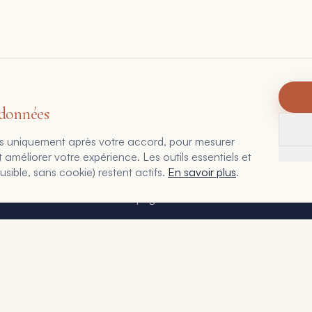
 données
eurs uniquement après votre accord, pour mesurer
Accueil
méliorer votre expérience. Les outils essentiels et
ible, sans cookie) restent actifs.
En savoir plus
.
Le Point Stratégique
Accompagnement
Cas clients
Journal
Contact